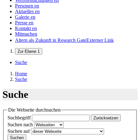
Veröffentlichungen
en
Personen
en
Aktuelles
en
Galerie
en
Presse
en
Kontakt
en
Mitmachen
Altern als Zukunft in Research Gate
Externer Link
Zur Ebene 1
Suche
Home
Suche
Suche
Die Webseite durchsuchen
Suchbegriff
Zurücksetzen
Suchen nach
Suchen auf
Suchen